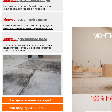
Минусы
сухой стяжки кнауф
Поверхность листов Кнауф, это прекра-
сная среда для грибков и плесени.
Минусы
цементной стяжки
Стяжка это мокрая и грязная процедура,
которая отнимает много времени и сил.
Минусы
деревянного пола
Традиционный пол из дерева имеет ряд
недостатков, которые снижаю качество
такого основания.
•
Как делать полы не надо!
•
Как надо делать полы!