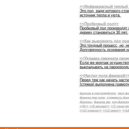
<<Инфракрасный теплый
Это пол, ради которого сто
источник тепла и уюта.
<<Пробковый пол>>
Пробковый пол производят 
дереву становиться 30 лет.
<<Как выровнять пол под
Это трудный процесс, но, н
Долговечность основания н
<<Укладка ламината сво
Если же монтаж осуществля
выкладывать на пароизоля
<<Настил пола фанерой>
Перед тем как начать насти
(стяжка) выполнена грамотн
фанера в екатеринбурге,
лист ф
фанера для пола,
стоимость фа
фанеры,
фанера мм,
под фанеру
<<6>>
<<6 москва>>
<<7 санкт-п
<<12 самара>>
<<13 омск>>
<<14