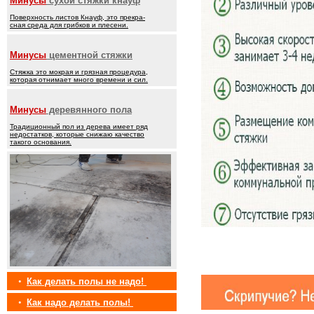
Минусы
сухой стяжки кнауф
Поверхность листов Кнауф, это прекра-
сная среда для грибков и плесени.
Минусы
цементной стяжки
Стяжка это мокрая и грязная процедура,
которая отнимает много времени и сил.
Минусы
деревянного пола
Традиционный пол из дерева имеет ряд
недостатков, которые снижаю качество
такого основания.
•
Как делать полы не надо!
•
Как надо делать полы!