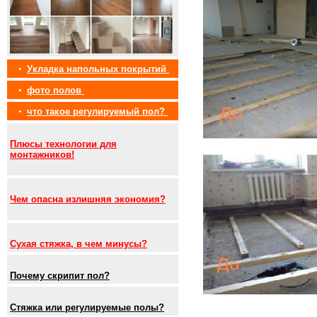
•
Укладка напольных покрытий
•
фото полов
•
что такое регулируемый пол?
Плюсы технологии для
монтажников!
Чем опасна излишняя экономия?
Сухая стяжка, в чем минусы?
Почему скрипит пол?
Стяжка или регулируемые полы?