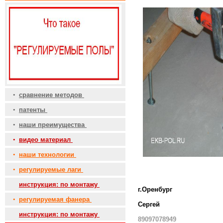
•
сравнение методов
•
патенты
•
наши преимущества
•
видео материал
•
наши технологии
•
регулируемые лаги
•
инструкция: по монтажу
г.Оренбург
•
регулируемая фанера
Сергей
•
инструкция: по монтажу
89097078949