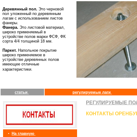
Деревянный пол.
Это черновой
пол уложенный по деревянным
лагам с использованием листов
фанеры.
Фанера.
Это листовой материал,
широко применяемый в
устройстве полов марки ФСФ, ФК
сорта 4/4 толщиной 18 мм.
Паркет.
Напольное покрытие
широко применяемое в
устройстве деревянных полов
имеющее отличные
характеристики.
статьи
регулируемые лаги
РЕГУЛИРУЕМЫЕ ПО
КОНТАКТЫ ОРЕНБУ
•
На главную