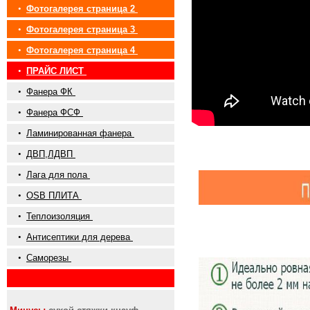
•
Фотогалерея страница 2
•
Фотогалерея страница 3
•
Фотогалерея страница 4
•
ПРАЙС ЛИСТ
•
Фанера ФК
•
Фанера ФСФ
•
Ламинированная фанера
•
ДВП,ЛДВП
•
Лага для пола
•
OSB ПЛИТА
•
Теплоизоляция
•
Антисептики для дерева
•
Саморезы
•